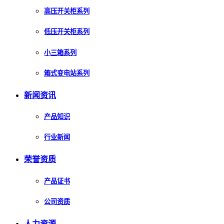
高压开关柜系列
低压开关柜系列
小三箱系列
箱式变电站系列
新闻资讯
产品知识
行业新闻
荣誉资质
产品证书
公司资质
人力资源