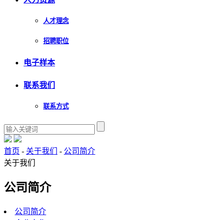
人才理念
招聘职位
电子样本
联系我们
联系方式
首页
-
关于我们
-
公司简介
关于我们
公司简介
公司简介